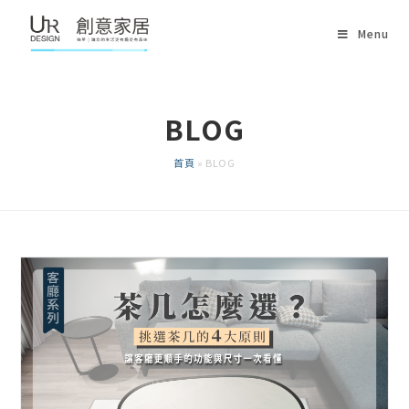
Skip
Menu
to
content
BLOG
首頁
»
BLOG