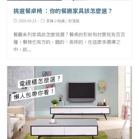
挑選餐桌椅 ：你的餐廳家具該怎麼選？
Post
Post
2020-03-23
家具小知識
/
部落格
published:
Category:
餐廳系列家具該怎麼挑選？餐桌的形狀和材質就有百百
種，餐椅也有方的、圓的、長條的，在這麼多選擇之
中，該...