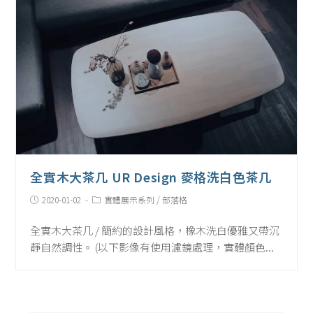
全實木大茶几 UR Design 麥格洗白色茶几
Post
Post
2020-01-02
實體展示系列
/
部落格
published:
Category:
全實木大茶几 / 簡約的設計風格，橡木洗白優雅又帶沉
靜自然調性。 (以下影像有使用濾鏡處理，實體顏色...