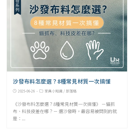
沙發布料怎麼選？8種常見材質一次搞懂
Post
Post
2025-06-26
家具小知識
/
部落格
published:
Category:
《沙發布料怎麼選？8種常見材質一次搞懂》 －貓抓
布、科技皮差在哪？－ 選沙發時，最容易被問到的就
是：...