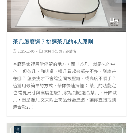
茶几怎麼選？挑選茶几的4大原則
Post
Post
2025-12-06
家具小知識
/
部落格
published:
Category:
客廳是家裡最常停留的地方，而「茶几」就是它的中
心。 但茶几、咖啡桌、邊几看起來都差不多，到底差
在哪？ 怎麼挑才不會讓空間被壓縮、或高度不順手？
這篇用最簡單的方式，帶你快速搞懂： 茶几的功能定
位 常見尺寸與高度怎麼抓 家裡到底適合茶几、升降茶
几，還是邊几 文末附上商品分類連結，讓你直接找到
適合款式！