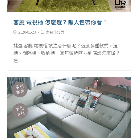
客廳 電視櫃 怎麼選？懶人包帶你看！
Post
Post
2020-01-23
家具小知識
published:
Category:
挑選 客廳 電視櫃 該注意什麼呢？這麼多種款式，邊
櫃、間隔櫃、收納櫃…毫無頭緒阿~~到底該怎麼辦？
在...