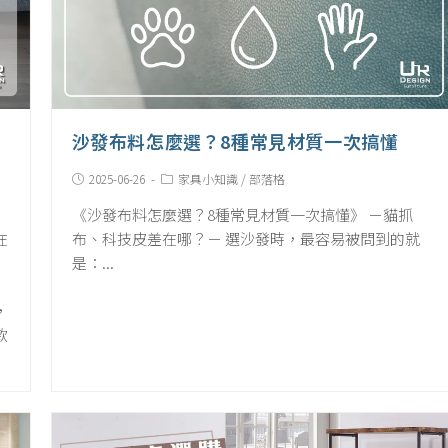
沙發布料怎麼選？8種常見材質一次搞懂
Post
Post
2025-06-26
家具小知識
/
部落格
published:
Category:
《沙發布料怎麼選？8種常見材質一次搞懂》 －貓抓
在
布、科技皮差在哪？－ 選沙發時，最容易被問到的就
是：...
，
款