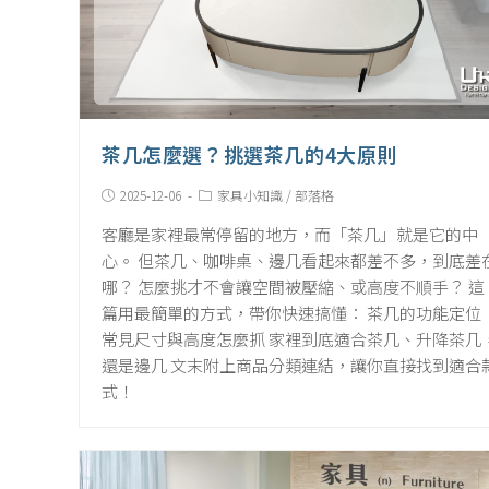
茶几怎麼選？挑選茶几的4大原則
Post
Post
2025-12-06
家具小知識
/
部落格
published:
Category:
客廳是家裡最常停留的地方，而「茶几」就是它的中
心。 但茶几、咖啡桌、邊几看起來都差不多，到底差
哪？ 怎麼挑才不會讓空間被壓縮、或高度不順手？ 這
篇用最簡單的方式，帶你快速搞懂： 茶几的功能定位
常見尺寸與高度怎麼抓 家裡到底適合茶几、升降茶几
還是邊几 文末附上商品分類連結，讓你直接找到適合
式！