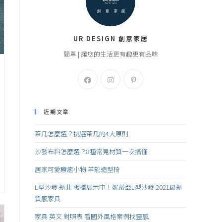
UR DESIGN 創意家居
簡單 | 讓您的生活更有趣更有品味
近期文章
茶几怎麼選？挑選茶几的4大原則
沙發布料怎麼選？8種常見材質一次搞懂
居家可愛療癒小物 羊駝造型椅
L型沙發 新北 板橋展示中！妮蒂亞L型沙發 2021最新
質感家具
家具 英文 對照表 看國外風格案例找靈感