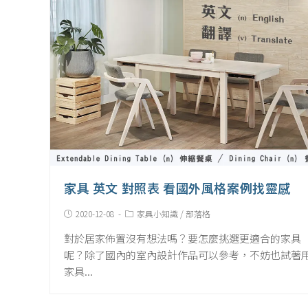
家具 英文 對照表 看國外風格案例找靈感
Post
Post
2020-12-08
家具小知識
/
部落格
published:
Category:
對於居家佈置沒有想法嗎？要怎麼挑選更適合的家具
呢？除了國內的室內設計作品可以參考，不妨也試著
家具...