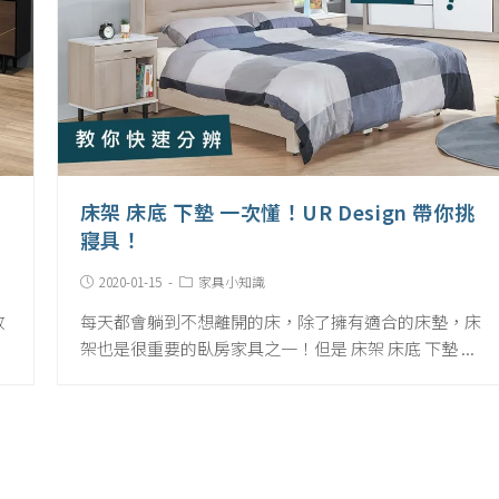
床架 床底 下墊 一次懂！UR Design 帶你挑
寢具！
Post
Post
2020-01-15
家具小知識
published:
Category:
收
每天都會躺到不想離開的床，除了擁有適合的床墊，床
架也是很重要的臥房家具之一！但是 床架 床底 下墊 ...