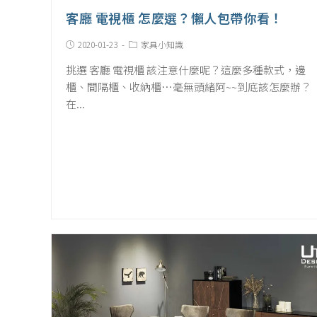
客廳 電視櫃 怎麼選？懶人包帶你看！
Post
Post
2020-01-23
家具小知識
published:
Category:
挑選 客廳 電視櫃 該注意什麼呢？這麼多種款式，邊
櫃、間隔櫃、收納櫃…毫無頭緒阿~~到底該怎麼辦？
在...