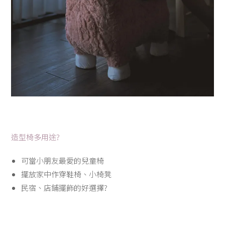
造型椅多用途?
可當小朋友最愛的兒童椅
擺放家中作穿鞋椅、小椅凳
民宿、店鋪擺飾的好選擇
?