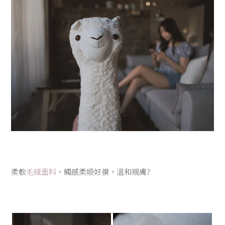
r
柔軟
毛絨面料
，觸感柔順好摸，溫和親膚
?