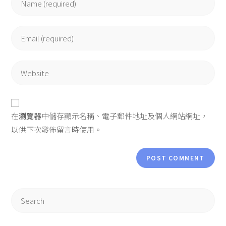
your
name
Enter
or
your
username
email
Enter
your
website
URL
在
瀏覽器
中儲存顯示名稱、電子郵件地址及個人網站網址，
(optional)
以供下次發佈留言時使用。
Search
for: