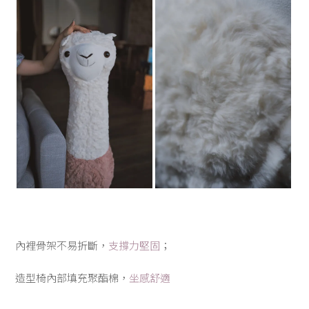
內裡骨架不易折斷，
支撐力堅固
；
造型椅內部填充聚酯棉，
坐感舒適