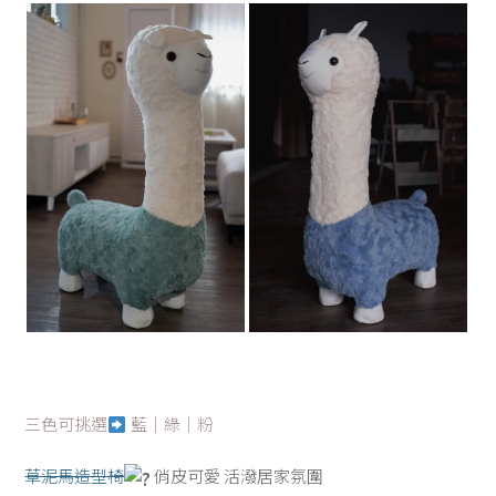
三色可挑選
藍｜綠｜粉
草泥馬造型椅
俏皮可愛 活潑居家氛圍