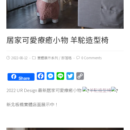
居家可愛療癒小物 羊駝造型椅
Post
Post
Post
2022-08-12
實體展示系列
/
部落格
0 Comments
published:
Category:
Comments:
F
M
L
T
C
Share
a
e
i
w
o
2022 UR Design 最新
居家可愛療癒小物
羊駝造型椅
c
s
n
i
p
e
s
e
t
y
新北板橋實體店面展示中！
b
e
t
L
o
n
e
i
o
g
r
n
k
e
k