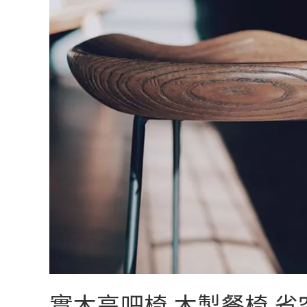
實木高吧椅 木製餐椅 