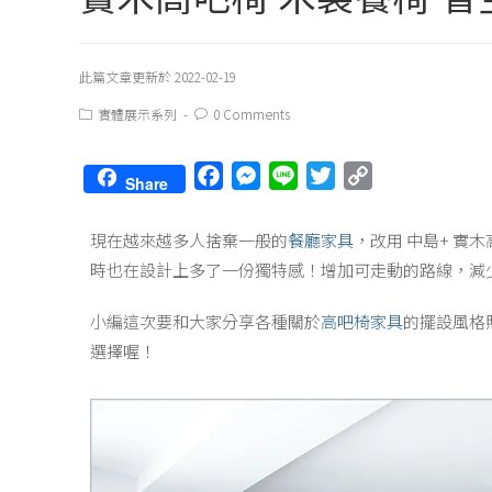
此篇文章更新於 2022-02-19
實體展示系列
0 Comments
F
M
L
T
C
Share
a
e
i
w
o
c
s
n
i
p
現在越來越多人捨棄一般的
餐廳家具
，改用 中島+ 實
e
s
e
t
y
時也在設計上多了一份獨特感！增加可走動的路線，減
b
e
t
L
o
n
e
i
小編這次要和大家分享各種關於
高吧椅家具
的擺設風格
o
g
r
n
選擇喔！
k
e
k
r