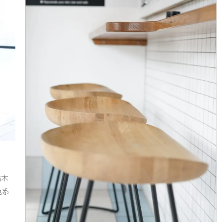
點木
色系