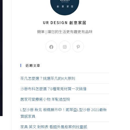
UR DESIGN 創意家居
簡單 | 讓您的生活更有趣更有品味
近期文章
茶几怎麼選？挑選茶几的4大原則
沙發布料怎麼選？8種常見材質一次搞懂
居家可愛療癒小物 羊駝造型椅
L型沙發 新北 板橋展示中！妮蒂亞L型沙發 2021最新
質感家具
家具 英文 對照表 看國外風格案例找靈感