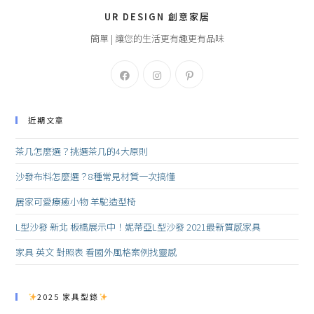
UR DESIGN 創意家居
簡單 | 讓您的生活更有趣更有品味
近期文章
茶几怎麼選？挑選茶几的4大原則
沙發布料怎麼選？8種常見材質一次搞懂
居家可愛療癒小物 羊駝造型椅
L型沙發 新北 板橋展示中！妮蒂亞L型沙發 2021最新質感家具
家具 英文 對照表 看國外風格案例找靈感
2025 家具型錄