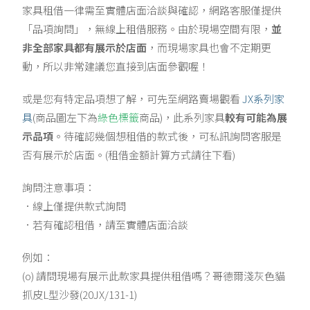
家具租借一律需至實體店面洽談與確認，網路客服僅提供
「品項詢問」，無線上租借服務。由於現場空間有限，
並
非全部家具都有展示於店面
，而現場家具也會不定期更
動，所以非常建議您直接到店面參觀喔！
或是您有特定品項想了解，可先至網路賣場觀看
JX系列家
具
(商品圖左下為
綠色標籤
商品)，此系列家具
較有可能為展
示品項
。待確認幾個想租借的款式後，可私訊詢問客服是
否有展示於店面。(租借金額計算方式請往下看)
詢問注意事項：
．線上僅提供款式詢問
．若有確認租借，請至實體店面洽談
例如：
(o) 請問現場有展示此款家具提供租借嗎？哥德爾淺灰色貓
抓皮L型沙發(20JX/131-1)