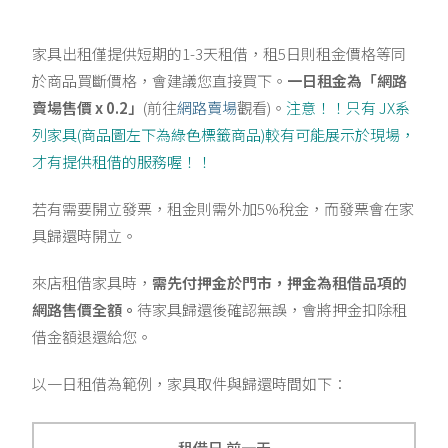
家具出租僅提供短期的1-3天租借，租5日則租金價格等同
於商品買斷價格，會建議您直接買下。
一日租金為「網路
賣場售價 x 0.2」
(前往
網路賣場
觀看)。
注意！！只有 JX系
列家具(商品圖左下為綠色標籤商品)較有可能展示於現場，
才有提供租借的服務喔！！
若有需要開立發票，租金則需外加5%稅金，而發票會在家
具歸還時開立。
來店租借家具時，
需先付押金於門市，押金為租借品項的
網路售價全額。
待家具歸還後確認無誤，會將押金扣除租
借金額退還給您。
以一日租借為範例，家具取件與歸還時間如下：
租借日 前一天