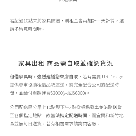
若超過10點未將家具歸還，則租金會再加計一天計算，還
請多留意時間喔~
｜ 家具出租 商品需自取並確認貨況
租借家具時，強烈建議您來店自取
，若有需要 UR Design
提供專車協助租借品項運送，需完全配合公司的配送時
間，並給付單趟運費$3000(來回$6000)。
公司配送是分早上10點與下午3點從板橋發車並沿路送貨
至各個指定地點，故
無法指定配送時間
，而宜蘭和新竹地
區並無每日送貨，若有相關需求請詢問客服。