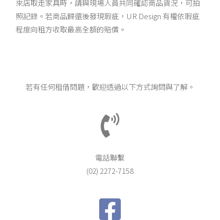
來店取走家具時，請與現場人員共同確認商品貨況，可拍
照記錄。若商品歸還後發現瑕疵，UR Design 有權依瑕疵
程度向租方收取最高全額的賠償。
若有任何租借問題，歡迎透過以下方式詢問與了解。
電話聯繫
(02) 2272-7158