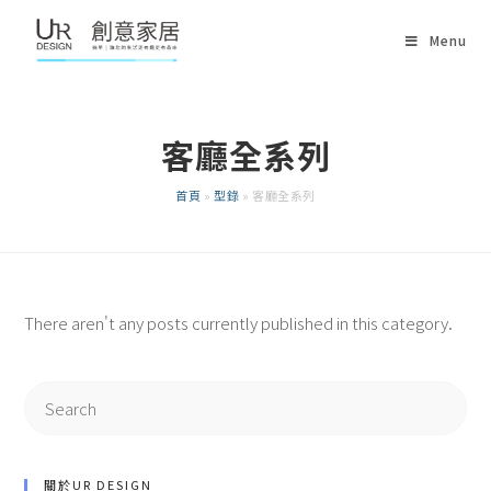
Skip
Menu
to
content
客廳全系列
首頁
»
型錄
»
客廳全系列
There aren't any posts currently published in this category.
Search
for:
關於UR DESIGN